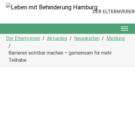
DER ELTERNVEREI
Skip to main content
You are here:
Der Elternverein
Aktuelles
Neuigkeiten
Meldung
Barrieren sichtbar machen – gemeinsam für mehr
Teilhabe