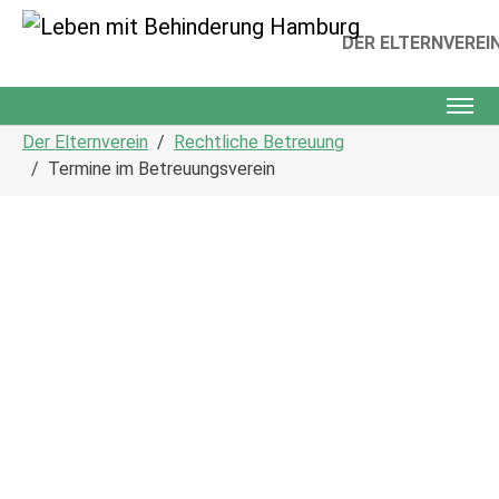
DER ELTERNVEREI
Skip to main content
You are here:
Der Elternverein
Rechtliche Betreuung
Termine im Betreuungsverein